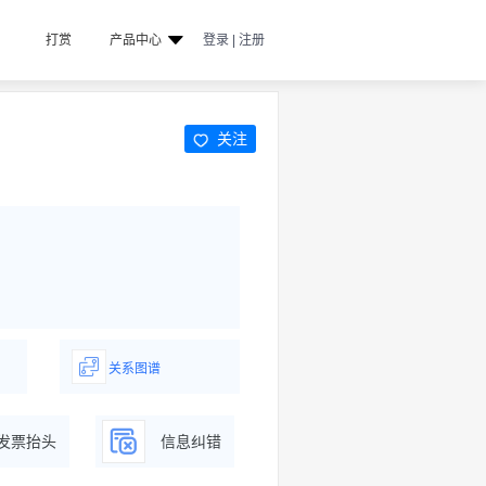
打赏
产品中心
登录 | 注册
关注
关系图谱
据
一图了解企业商务关系
发票抬头
信息纠错