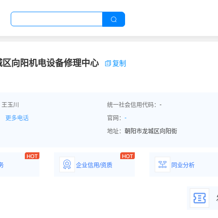
城区向阳机电设备修理中心
复制
-
：王玉川
统一社会信用代码：
-
更多电话
官网：
地址：
朝阳市龙城区向阳街
务
企业信用/资质
同业分析
解企业优势产
详情了解企业评价/荣
深度分析同业数
誉资质