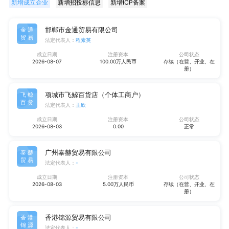
新增成立企业
新增招投标信息
新增ICP备案
邯郸市金通贸易有限公司
金通
贸易
法定代表人：
程素英
成立日期
注册资本
公司状态
2026-08-07
100.00万人民币
存续（在营、开业、在
册）
项城市飞鲸百货店（个体工商户）
飞鲸
百货
法定代表人：
王欣
成立日期
注册资本
公司状态
2026-08-03
0.00
正常
广州泰赫贸易有限公司
泰赫
贸易
法定代表人：
-
成立日期
注册资本
公司状态
2026-08-03
5.00万人民币
存续（在营、开业、在
册）
香港锦源贸易有限公司
香港
锦源
法定代表人：
-