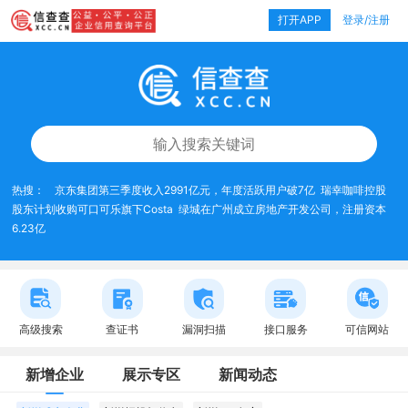
打开APP
登录/注册
热搜：
京东集团第三季度收入2991亿元，年度活跃用户破7亿
瑞幸咖啡控股
股东计划收购可口可乐旗下Costa
绿城在广州成立房地产开发公司，注册资本
6.23亿
高级搜索
查证书
漏洞扫描
接口服务
可信网站
新增企业
展示专区
新闻动态