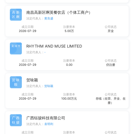
南昌高新区啊英餐饮店（个体工商户）
高新
区啊
法定代表人：
黄良盛
成立日期
注册资本
公司状态
2026-07-29
5.00万
开业
RHYTHM AND MUSE LIMITED
RHYT
法定代表人：
-
成立日期
注册资本
公司状态
2026-07-29
0.00
仍注册
贺咏颖
贺咏
颖
法定代表人：
贺咏颖
成立日期
注册资本
公司状态
2026-07-29
100.00万元
存续（在营、开业、在
册）
广西钰骏科技有限公司
广西
钰骏
法定代表人：
袁明利
成立日期
注册资本
公司状态