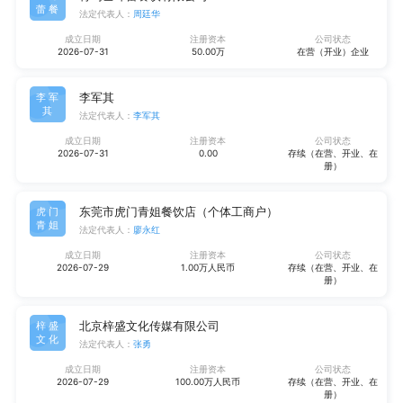
蕾餐
法定代表人：
周廷华
成立日期
注册资本
公司状态
2026-07-31
50.00万
在营（开业）企业
李军其
李军
其
法定代表人：
李军其
成立日期
注册资本
公司状态
2026-07-31
0.00
存续（在营、开业、在
册）
东莞市虎门青姐餐饮店（个体工商户）
虎门
青姐
法定代表人：
廖永红
成立日期
注册资本
公司状态
2026-07-29
1.00万人民币
存续（在营、开业、在
册）
北京梓盛文化传媒有限公司
梓盛
文化
法定代表人：
张勇
成立日期
注册资本
公司状态
2026-07-29
100.00万人民币
存续（在营、开业、在
册）