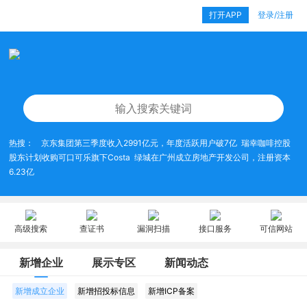
打开APP
登录/注册
热搜：
京东集团第三季度收入2991亿元，年度活跃用户破7亿
瑞幸咖啡控股
股东计划收购可口可乐旗下Costa
绿城在广州成立房地产开发公司，注册资本
6.23亿
高级搜索
查证书
漏洞扫描
接口服务
可信网站
新增企业
展示专区
新闻动态
新增成立企业
新增招投标信息
新增ICP备案