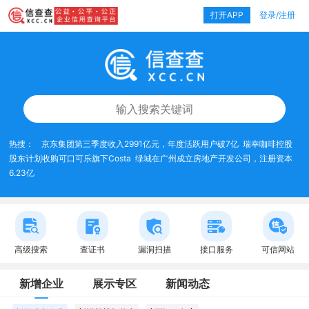
打开APP
登录/注册
热搜：
京东集团第三季度收入2991亿元，年度活跃用户破7亿
瑞幸咖啡控股
股东计划收购可口可乐旗下Costa
绿城在广州成立房地产开发公司，注册资本
6.23亿
高级搜索
查证书
漏洞扫描
接口服务
可信网站
新增企业
展示专区
新闻动态