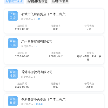
新增成立企业
新增招投标信息
新增ICP备案
项城市飞鲸百货店（个体工商户）
飞鲸
百货
法定代表人：
王欣
成立日期
注册资本
公司状态
2026-08-03
0.00
正常
广州泰赫贸易有限公司
泰赫
贸易
法定代表人：
-
成立日期
注册资本
公司状态
2026-08-03
5.00万人民币
存续（在营、开业、在
册）
香港锦源贸易有限公司
香港
锦源
法定代表人：
-
成立日期
注册资本
公司状态
2026-08-03
0.00
仍注册
奉新县廖小英诊所（个体工商户）
奉新
县廖
法定代表人：
廖小英