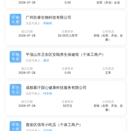
2026-07-28
0.00
在营（开业）企业
广州欣睿生物科技有限公司
欣睿
生物
法定代表人：
郭晓晴
成立日期
注册资本
公司状态
2026-07-28
50.00万人民币
存续（在营、开业、在
册）
平顶山市卫东区安颐养生保健馆（个体工商户）
安颐
养生
法定代表人：
盛劝
成立日期
注册资本
公司状态
2026-07-28
0.00
正常
成都暴汗甜心健康科技服务有限公司
暴汗
甜心
法定代表人：
钟东旭
成立日期
注册资本
公司状态
2026-07-28
50万元
存续（在营、开业、在
册）
鹿泉区强哥小吃店（个体工商户）
强哥
小吃
法定代表人：
武代丽