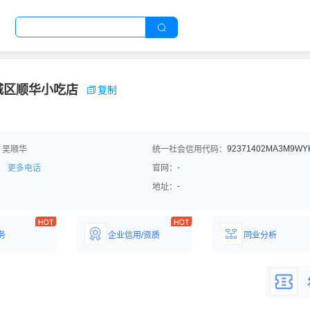
城区顺华小吃店
复制
92371402MA3M9WY
：吴顺华
统一社会信用代码：
-
更多电话
官网：
-
地址：
务
企业信用/资质
同业分析
解企业优势产
详情了解企业评价/荣
深度分析同业数
誉资质