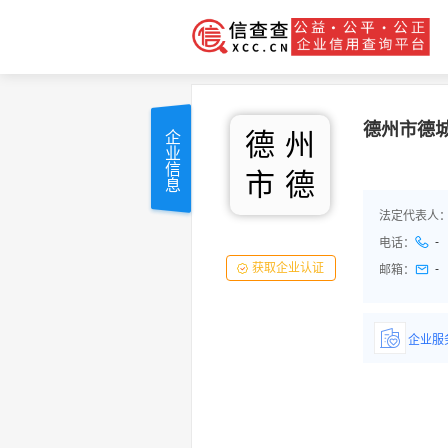
德州市德
德
州
企业信息
市
德
法定代表人
-
电话：
获取企业认证
-
邮箱：
企业服
详情了
品/服务