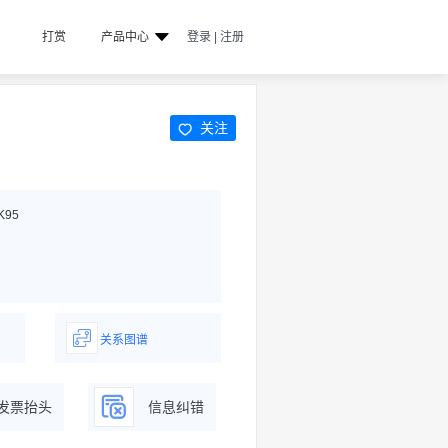
打赏
产品中心
登录 | 注册
关注
K95
关系图谱
据
一图了解企业商务关系
发票抬头
信息纠错