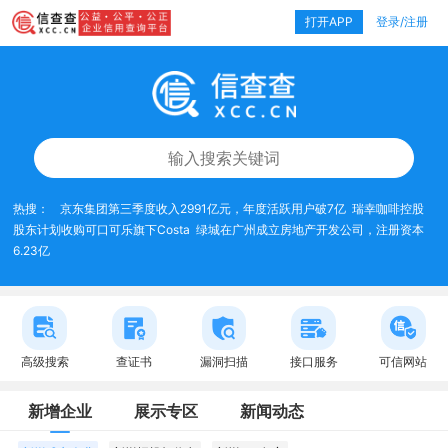
打开APP
登录/注册
热搜：
京东集团第三季度收入2991亿元，年度活跃用户破7亿
瑞幸咖啡控股
股东计划收购可口可乐旗下Costa
绿城在广州成立房地产开发公司，注册资本
6.23亿
高级搜索
查证书
漏洞扫描
接口服务
可信网站
新增企业
展示专区
新闻动态