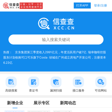
打开APP
登录/注册
热搜：
京东集团第三季度收入2991亿元，年度活跃用户破7亿
瑞幸咖啡控股
股东计划收购可口可乐旗下Costa
绿城在广州成立房地产开发公司，注册资本
6.23亿
高级搜索
查证书
漏洞扫描
接口服务
可信网站
新增企业
展示专区
新闻动态