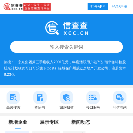
打开APP
登录/注册
热搜：
京东集团第三季度收入2991亿元，年度活跃用户破7亿
瑞幸咖啡控股
股东计划收购可口可乐旗下Costa
绿城在广州成立房地产开发公司，注册资本
6.23亿
高级搜索
查证书
漏洞扫描
接口服务
可信网站
新增企业
展示专区
新闻动态