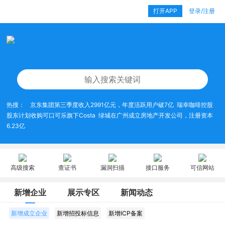
打开APP
登录/注册
热搜：
京东集团第三季度收入2991亿元，年度活跃用户破7亿
瑞幸咖啡控股
股东计划收购可口可乐旗下Costa
绿城在广州成立房地产开发公司，注册资本
6.23亿
高级搜索
查证书
漏洞扫描
接口服务
可信网站
新增企业
展示专区
新闻动态
新增成立企业
新增招投标信息
新增ICP备案