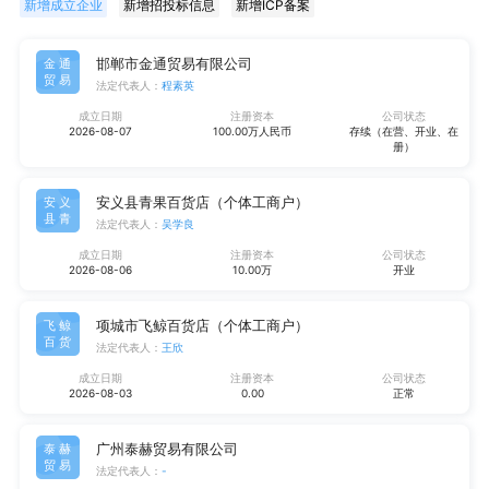
新增成立企业
新增招投标信息
新增ICP备案
邯郸市金通贸易有限公司
金通
贸易
法定代表人：
程素英
成立日期
注册资本
公司状态
2026-08-07
100.00万人民币
存续（在营、开业、在
册）
安义县青果百货店（个体工商户）
安义
县青
法定代表人：
吴学良
成立日期
注册资本
公司状态
2026-08-06
10.00万
开业
项城市飞鲸百货店（个体工商户）
飞鲸
百货
法定代表人：
王欣
成立日期
注册资本
公司状态
2026-08-03
0.00
正常
广州泰赫贸易有限公司
泰赫
贸易
法定代表人：
-