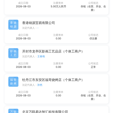
成立日期
注册资本
公司状态
2026-08-03
5.00万人民币
存续（在营、开业、在
册）
香港锦源贸易有限公司
香港
锦源
法定代表人：
-
成立日期
注册资本
公司状态
2026-08-03
0.00
仍注册
开封市龙亭区影画工艺品店（个体工商户）
影画
工艺
法定代表人：
王春艳
成立日期
注册资本
公司状态
2026-08-03
0.00
正常
牡丹江市东安区福哥烧烤店（个体工商户）
福哥
烧烤
法定代表人：
孙然
成立日期
注册资本
公司状态
2026-08-03
0.00
存续（在营、开业、在
册）
北京万联易达智汇科技有限公司
万联