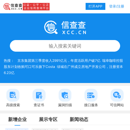
打开APP
登录/注册
热搜：
京东集团第三季度收入2991亿元，年度活跃用户破7亿
瑞幸咖啡控股
股东计划收购可口可乐旗下Costa
绿城在广州成立房地产开发公司，注册资本
6.23亿
高级搜索
查证书
漏洞扫描
接口服务
可信网站
新增企业
展示专区
新闻动态