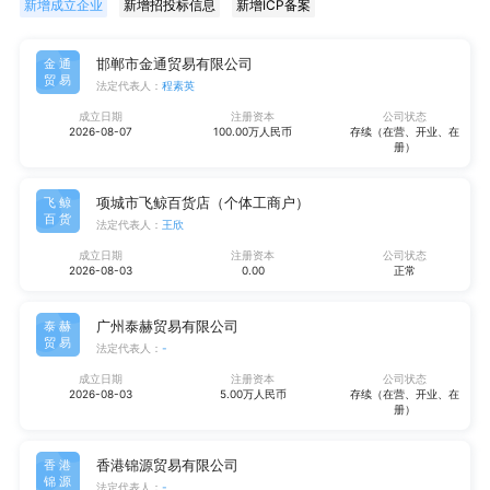
新增成立企业
新增招投标信息
新增ICP备案
邯郸市金通贸易有限公司
金通
贸易
法定代表人：
程素英
成立日期
注册资本
公司状态
2026-08-07
100.00万人民币
存续（在营、开业、在
册）
项城市飞鲸百货店（个体工商户）
飞鲸
百货
法定代表人：
王欣
成立日期
注册资本
公司状态
2026-08-03
0.00
正常
广州泰赫贸易有限公司
泰赫
贸易
法定代表人：
-
成立日期
注册资本
公司状态
2026-08-03
5.00万人民币
存续（在营、开业、在
册）
香港锦源贸易有限公司
香港
锦源
法定代表人：
-