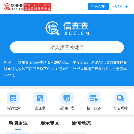
打开APP
登录/注册
热搜：
京东集团第三季度收入2991亿元，年度活跃用户破7亿
瑞幸咖啡控股
股东计划收购可口可乐旗下Costa
绿城在广州成立房地产开发公司，注册资本
6.23亿
高级搜索
查证书
漏洞扫描
接口服务
可信网站
新增企业
展示专区
新闻动态