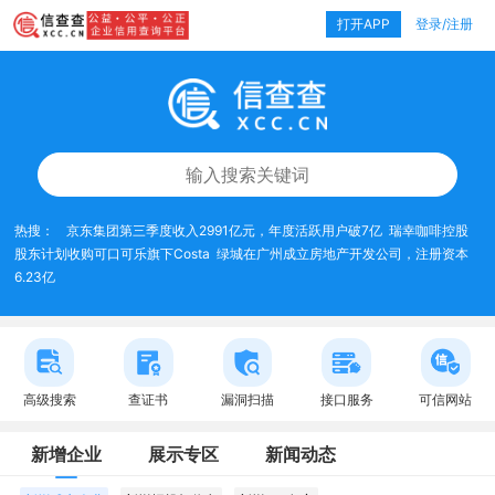
打开APP
登录/注册
热搜：
京东集团第三季度收入2991亿元，年度活跃用户破7亿
瑞幸咖啡控股
股东计划收购可口可乐旗下Costa
绿城在广州成立房地产开发公司，注册资本
6.23亿
高级搜索
查证书
漏洞扫描
接口服务
可信网站
新增企业
展示专区
新闻动态