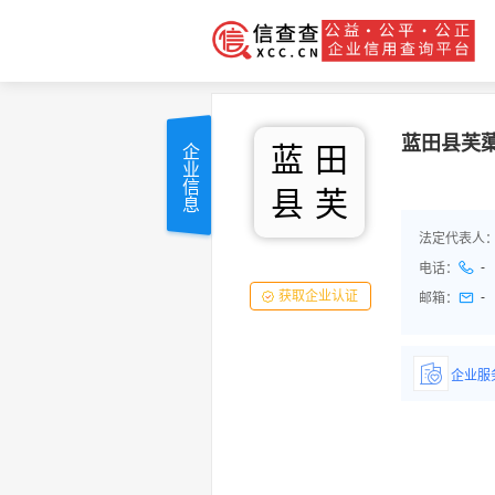
蓝田县芙
蓝
田
企业信息
县
芙
法定代表人
-
电话：
获取企业认证
-
邮箱：
企业服
详情了
品/服务