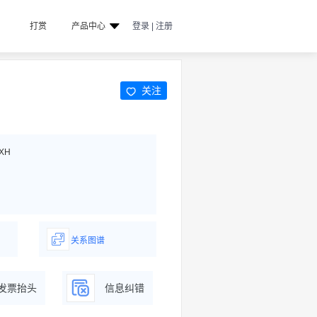
打赏
产品中心
登录 | 注册
关注
XH
关系图谱
据
一图了解企业商务关系
发票抬头
信息纠错