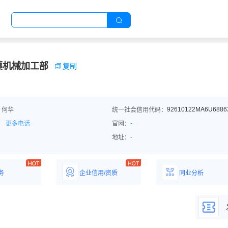
蕖机械加工部
复制
92610122MA6U6886
：何华
统一社会信用代码：
-
更多电话
官网：
-
地址：
务
企业信用/资质
同业分析
解企业优势产
详情了解企业评价/荣
深度分析同业数
誉资质