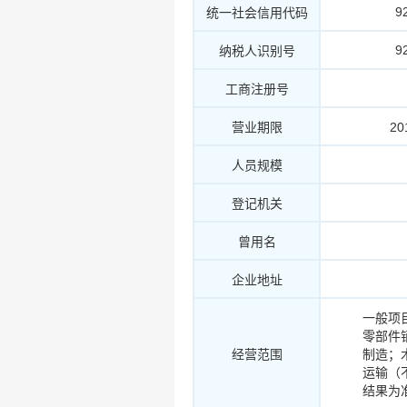
9
统一社会信用代码
9
纳税人识别号
工商注册号
营业期限
20
人员规模
登记机关
曾用名
企业地址
一般项
零部件
经营范围
制造；
运输（
结果为