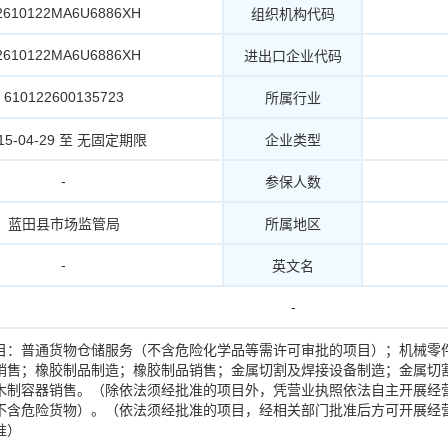
2610122MA6U6886XH
组织机构代码
2610122MA6U6886XH
进出口企业代码
610122600135723
所属行业
15-04-29 至 无固定期限
企业类型
-
参保人数
蓝田县市场监管局
所属地区
-
英文名
-
目：普通货物仓储服务（不含危险化学品等需许可审批的项目）；机械零
销售；橡胶制品制造；橡胶制品销售；金属切割及焊接设备制造；金属切
木制容器销售。（除依法须经批准的项目外，凭营业执照依法自主开展经
不含危险货物）。（依法须经批准的项目，经相关部门批准后方可开展经
准）