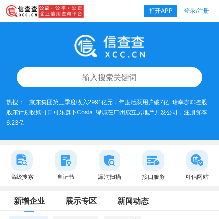
打开APP
登录/注册
热搜：
京东集团第三季度收入2991亿元，年度活跃用户破7亿
瑞幸咖啡控股
股东计划收购可口可乐旗下Costa
绿城在广州成立房地产开发公司，注册资本
6.23亿
高级搜索
查证书
漏洞扫描
接口服务
可信网站
新增企业
展示专区
新闻动态