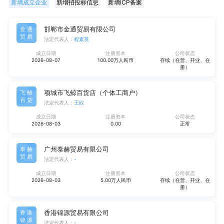
新增成立企业
新增招投标信息
新增ICP备案
邯郸市金通贸易有限公司
金通
贸易
法定代表人：
程素英
成立日期
注册资本
公司状态
2026-08-07
100.00万人民币
存续（在营、开业、在
册）
项城市飞鲸百货店（个体工商户）
飞鲸
百货
法定代表人：
王欣
成立日期
注册资本
公司状态
2026-08-03
0.00
正常
广州泰赫贸易有限公司
泰赫
贸易
法定代表人：
-
成立日期
注册资本
公司状态
2026-08-03
5.00万人民币
存续（在营、开业、在
册）
香港锦源贸易有限公司
香港
锦源
法定代表人：
-