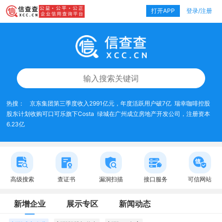
打开APP
登录/注册
热搜：
京东集团第三季度收入2991亿元，年度活跃用户破7亿
瑞幸咖啡控股
股东计划收购可口可乐旗下Costa
绿城在广州成立房地产开发公司，注册资本
6.23亿
高级搜索
查证书
漏洞扫描
接口服务
可信网站
新增企业
展示专区
新闻动态