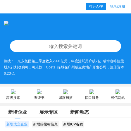
打开APP
登录/注册
热搜：
京东集团第三季度收入2991亿元，年度活跃用户破7亿
瑞幸咖啡控股
股东计划收购可口可乐旗下Costa
绿城在广州成立房地产开发公司，注册资本
6.23亿
高级搜索
查证书
漏洞扫描
接口服务
可信网站
新增企业
展示专区
新闻动态
新增成立企业
新增招投标信息
新增ICP备案