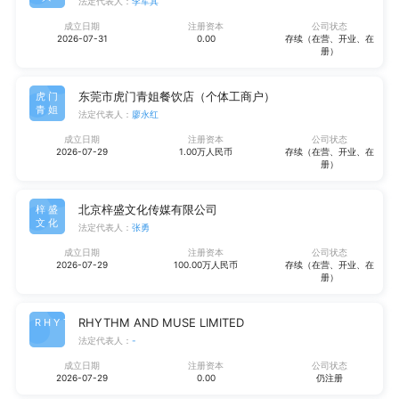
法定代表人：
李军其
成立日期
注册资本
公司状态
2026-07-31
0.00
存续（在营、开业、在
册）
东莞市虎门青姐餐饮店（个体工商户）
虎门
青姐
法定代表人：
廖永红
成立日期
注册资本
公司状态
2026-07-29
1.00万人民币
存续（在营、开业、在
册）
北京梓盛文化传媒有限公司
梓盛
文化
法定代表人：
张勇
成立日期
注册资本
公司状态
2026-07-29
100.00万人民币
存续（在营、开业、在
册）
RHYTHM AND MUSE LIMITED
RHYT
法定代表人：
-
成立日期
注册资本
公司状态
2026-07-29
0.00
仍注册