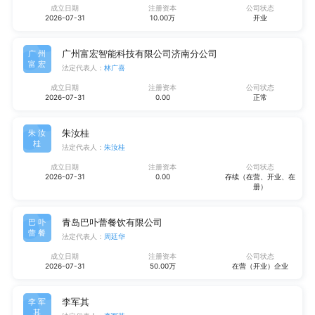
成立日期
注册资本
公司状态
2026-07-31
10.00万
开业
广州富宏智能科技有限公司济南分公司
广州
富宏
法定代表人：
林广喜
成立日期
注册资本
公司状态
2026-07-31
0.00
正常
朱汝桂
朱汝
桂
法定代表人：
朱汝桂
成立日期
注册资本
公司状态
2026-07-31
0.00
存续（在营、开业、在
册）
青岛巴卟蕾餐饮有限公司
巴卟
蕾餐
法定代表人：
周廷华
成立日期
注册资本
公司状态
2026-07-31
50.00万
在营（开业）企业
李军其
李军
其