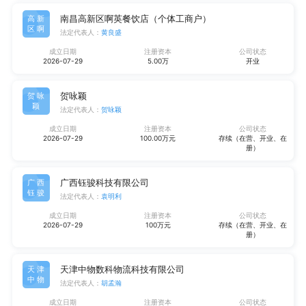
南昌高新区啊英餐饮店（个体工商户）
高新
区啊
法定代表人：
黄良盛
成立日期
注册资本
公司状态
2026-07-29
5.00万
开业
贺咏颖
贺咏
颖
法定代表人：
贺咏颖
成立日期
注册资本
公司状态
2026-07-29
100.00万元
存续（在营、开业、在
册）
广西钰骏科技有限公司
广西
钰骏
法定代表人：
袁明利
成立日期
注册资本
公司状态
2026-07-29
100万元
存续（在营、开业、在
册）
天津中物数科物流科技有限公司
天津
中物
法定代表人：
胡孟瀚
成立日期
注册资本
公司状态