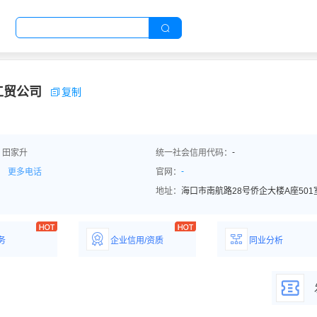
工贸公司
复制
-
：田家升
统一社会信用代码：
-
更多电话
官网：
地址：
海口市南航路28号侨企大楼A座501
务
企业信用/资质
同业分析
解企业优势产
详情了解企业评价/荣
深度分析同业数
誉资质