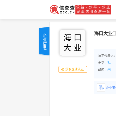
海口大业
海
口
企业信息
大
业
法定代表人
-
电话：
获取企业认证
-
邮箱：
企业服
详情了
品/服务