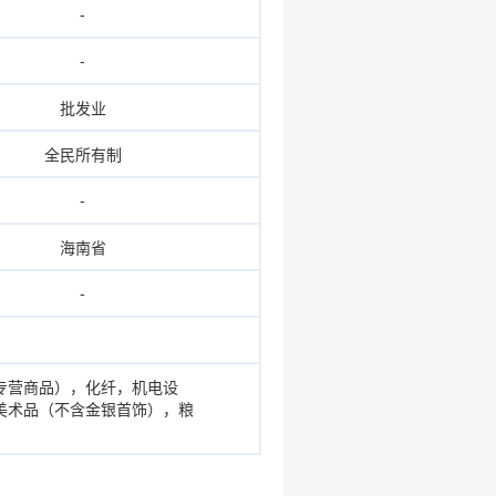
-
-
批发业
全民所有制
-
海南省
-
专营商品），化纤，机电设
美术品（不含金银首饰），粮