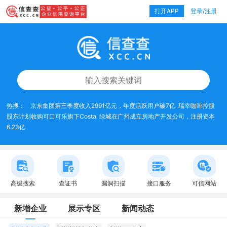
打开APP
登录/注册
热搜：
京东集团第三季度收入2991亿元，年度活跃用户破7亿
瑞幸咖啡控股
股东计划收购可口可乐旗下Costa
绿城在广州成立房地产开发公司，注册资本
6.23亿
高级搜索
查证书
漏洞扫描
接口服务
可信网站
新增企业
展示专区
新闻动态