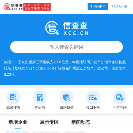
打开APP
登录/注册
热搜：
京东集团第三季度收入2991亿元，年度活跃用户破7亿
瑞幸咖啡控股
股东计划收购可口可乐旗下Costa
绿城在广州成立房地产开发公司，注册资本
6.23亿
高级搜索
查证书
漏洞扫描
接口服务
可信网站
新增企业
展示专区
新闻动态