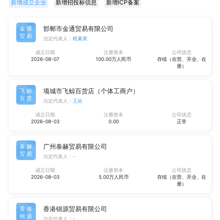
新增成立企业
新增招投标信息
新增ICP备案
邯郸市金通贸易有限公司
金通
贸易
法定代表人：
程素英
成立日期
注册资本
公司状态
2026-08-07
100.00万人民币
存续（在营、开业、在
册）
项城市飞鲸百货店（个体工商户）
飞鲸
百货
法定代表人：
王欣
成立日期
注册资本
公司状态
2026-08-03
0.00
正常
广州泰赫贸易有限公司
泰赫
贸易
法定代表人：
-
成立日期
注册资本
公司状态
2026-08-03
5.00万人民币
存续（在营、开业、在
册）
香港锦源贸易有限公司
香港
锦源
法定代表人：
-