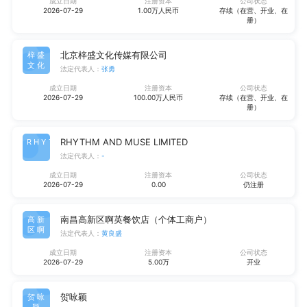
成立日期
注册资本
公司状态
2026-07-29
1.00万人民币
存续（在营、开业、在
册）
北京梓盛文化传媒有限公司
梓盛
文化
法定代表人：
张勇
成立日期
注册资本
公司状态
2026-07-29
100.00万人民币
存续（在营、开业、在
册）
RHYTHM AND MUSE LIMITED
RHYT
法定代表人：
-
成立日期
注册资本
公司状态
2026-07-29
0.00
仍注册
南昌高新区啊英餐饮店（个体工商户）
高新
区啊
法定代表人：
黄良盛
成立日期
注册资本
公司状态
2026-07-29
5.00万
开业
贺咏颖
贺咏
颖