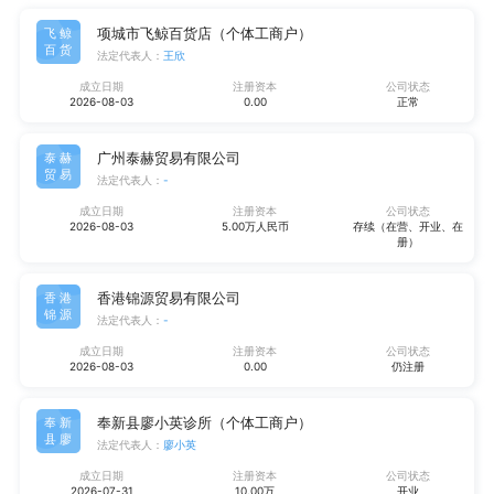
项城市飞鲸百货店（个体工商户）
飞鲸
百货
法定代表人：
王欣
成立日期
注册资本
公司状态
2026-08-03
0.00
正常
广州泰赫贸易有限公司
泰赫
贸易
法定代表人：
-
成立日期
注册资本
公司状态
2026-08-03
5.00万人民币
存续（在营、开业、在
册）
香港锦源贸易有限公司
香港
锦源
法定代表人：
-
成立日期
注册资本
公司状态
2026-08-03
0.00
仍注册
奉新县廖小英诊所（个体工商户）
奉新
县廖
法定代表人：
廖小英
成立日期
注册资本
公司状态
2026-07-31
10.00万
开业