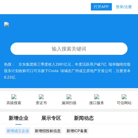
打开APP
登录/注册
热搜：
京东集团第三季度收入2991亿元，年度活跃用户破7亿
瑞幸咖啡控股
股东计划收购可口可乐旗下Costa
绿城在广州成立房地产开发公司，注册资本
6.23亿
高级搜索
查证书
漏洞扫描
接口服务
可信网站
新增企业
展示专区
新闻动态
新增成立企业
新增招投标信息
新增ICP备案