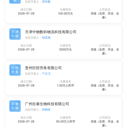
法定代表人：
贺咏颖
成立日期
注册资本
公司状态
2026-07-29
100.00万元
存续（在营、开业、在
册）
天津中物数科物流科技有限公司
天津
中物
法定代表人：
胡孟瀚
成立日期
注册资本
公司状态
2026-07-29
5000万元
存续（在营、开业、在
册）
贵州巨匝劳务有限公司
巨匝
劳务
法定代表人：
干文洁
成立日期
注册资本
公司状态
2026-07-28
1.00万人民币
存续（在营、开业、在
册）
广州欣睿生物科技有限公司
欣睿
生物
法定代表人：
郭晓晴
成立日期
注册资本
公司状态
2026-07-28
50.00万人民币
存续（在营、开业、在
册）