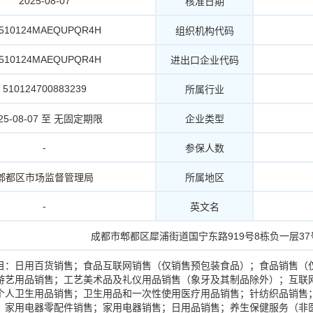
2025-08-07
核准日期
2510124MAEQUPQR4H
组织机构代码
2510124MAEQUPQR4H
进出口企业代码
510124700883239
所属行业
25-08-07 至 无固定期限
企业类型
-
参保人数
郫都区市场监督管理局
所属地区
-
英文名
成都市郫都区犀浦街道国宁东路919号8栋负一层37
目：日用百货销售；食品互联网销售（仅销售预包装食品）；食品销售（
游艺用品销售；工艺美术品及礼仪用品销售（象牙及其制品除外）；互联
个人卫生用品销售；卫生用品和一次性使用医疗用品销售；针纺织品销售
；家用电器零配件销售；家用电器销售；日用品销售；养生保健服务（非