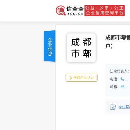
成都市郫
成
都
企业信息
户）
市
郫
法定代表人
获取企业认证
-
电话：
-
邮箱：
企业服
详情了
品/服务