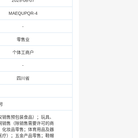
2025-08-07
MAEQUPQR-4
-
零售业
个体工商户
-
四川省
号
仅销售预包装食品）；玩具、
网销售（除销售需要许可的商
；化妆品零售；体育用品及器
医疗）；五金产品零售；鞋帽