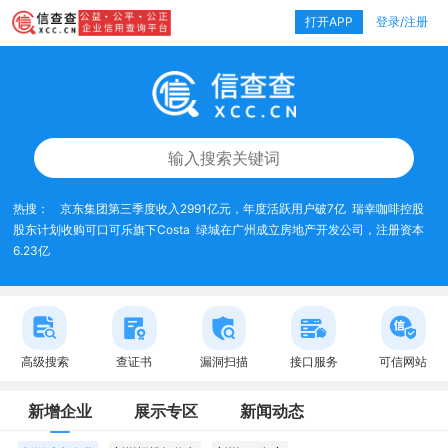
打开APP
登录/注册
热搜：
京东集团第三季度收入2991亿元，年度活跃用户破7亿
瑞幸咖啡控股
股东计划收购可口可乐旗下Costa
绿城在广州成立房地产开发公司，注册资本
6.23亿
高级搜索
查证书
漏洞扫描
接口服务
可信网站
新增企业
展示专区
新闻动态