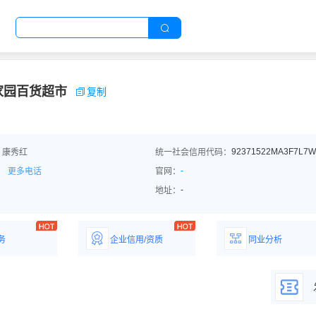
家园百货超市
复制
92371522MA3F7L7W
：康秀红
统一社会信用代码：
-
更多电话
官网：
-
地址：
务
企业信用/资质
同业分析
解企业优势产
详情了解企业评价/荣
深度分析同业数
誉资质