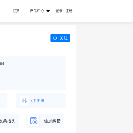
打赏
产品中心
登录 | 注册
关注
84
关系图谱
据
一图了解企业商务关系
发票抬头
信息纠错