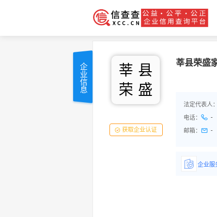
莘县荣盛
莘
县
企业信息
荣
盛
法定代表人
-
电话：
获取企业认证
-
邮箱：
企业服
详情了
品/服务