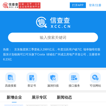
打开APP
登录/注册
热搜：
京东集团第三季度收入2991亿元，年度活跃用户破7亿
瑞幸咖啡控股
股东计划收购可口可乐旗下Costa
绿城在广州成立房地产开发公司，注册资本
6.23亿
高级搜索
查证书
漏洞扫描
接口服务
可信网站
新增企业
展示专区
新闻动态