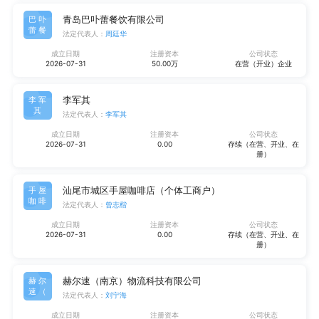
青岛巴卟蕾餐饮有限公司
巴卟
蕾餐
法定代表人：
周廷华
成立日期
注册资本
公司状态
2026-07-31
50.00万
在营（开业）企业
李军其
李军
其
法定代表人：
李军其
成立日期
注册资本
公司状态
2026-07-31
0.00
存续（在营、开业、在
册）
汕尾市城区手屋咖啡店（个体工商户）
手屋
咖啡
法定代表人：
曾志楷
成立日期
注册资本
公司状态
2026-07-31
0.00
存续（在营、开业、在
册）
赫尔速（南京）物流科技有限公司
赫尔
速（
法定代表人：
刘宁海
成立日期
注册资本
公司状态