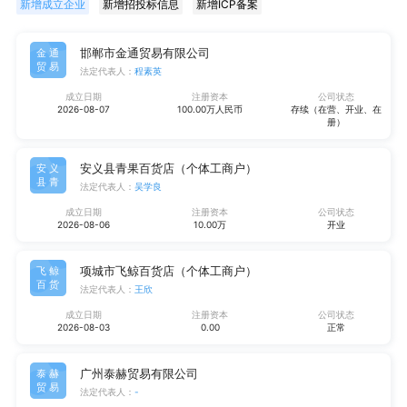
新增成立企业
新增招投标信息
新增ICP备案
邯郸市金通贸易有限公司
金通
贸易
法定代表人：
程素英
成立日期
注册资本
公司状态
2026-08-07
100.00万人民币
存续（在营、开业、在
册）
安义县青果百货店（个体工商户）
安义
县青
法定代表人：
吴学良
成立日期
注册资本
公司状态
2026-08-06
10.00万
开业
项城市飞鲸百货店（个体工商户）
飞鲸
百货
法定代表人：
王欣
成立日期
注册资本
公司状态
2026-08-03
0.00
正常
广州泰赫贸易有限公司
泰赫
贸易
法定代表人：
-