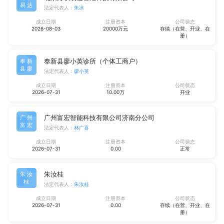
易达
法定代表人：
朱冰
成立日期
注册资本
公司状态
2026-08-03
20000万元
存续（在营、开业、在
册）
奉新县廖小英诊所（个体工商户）
奉新
县廖
法定代表人：
廖小英
成立日期
注册资本
公司状态
2026-07-31
10.00万
开业
广州富宏智能科技有限公司济南分公司
广州
富宏
法定代表人：
林广喜
成立日期
注册资本
公司状态
2026-07-31
0.00
正常
朱汝桂
朱汝
桂
法定代表人：
朱汝桂
成立日期
注册资本
公司状态
2026-07-31
0.00
存续（在营、开业、在
册）