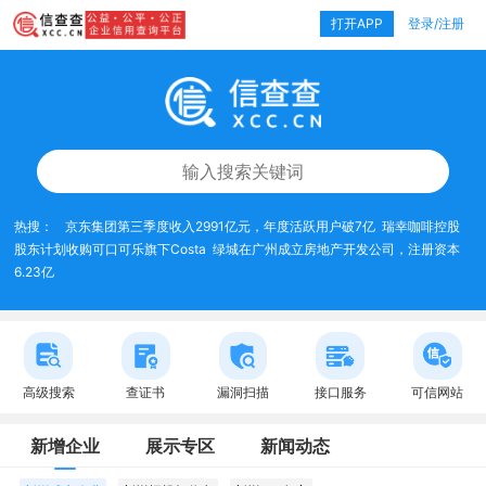
打开APP
登录/注册
热搜：
京东集团第三季度收入2991亿元，年度活跃用户破7亿
瑞幸咖啡控股
股东计划收购可口可乐旗下Costa
绿城在广州成立房地产开发公司，注册资本
6.23亿
高级搜索
查证书
漏洞扫描
接口服务
可信网站
新增企业
展示专区
新闻动态