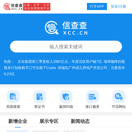
打开APP
登录/注册
热搜：
京东集团第三季度收入2991亿元，年度活跃用户破7亿
瑞幸咖啡控股
股东计划收购可口可乐旗下Costa
绿城在广州成立房地产开发公司，注册资本
6.23亿
高级搜索
查证书
漏洞扫描
接口服务
可信网站
新增企业
展示专区
新闻动态