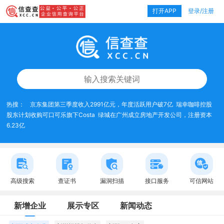
打开APP
登录/注册
热搜：
京东集团第三季度收入2991亿元，年度活跃用户破7亿
瑞幸咖啡控股
股东计划收购可口可乐旗下Costa
绿城在广州成立房地产开发公司，注册资本
6.23亿
高级搜索
查证书
漏洞扫描
接口服务
可信网站
新增企业
展示专区
新闻动态