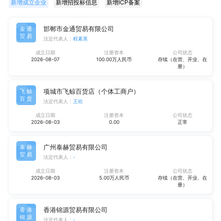
新增成立企业
新增招投标信息
新增ICP备案
邯郸市金通贸易有限公司
金通
贸易
法定代表人：
程素英
成立日期
注册资本
公司状态
2026-08-07
100.00万人民币
存续（在营、开业、在
册）
项城市飞鲸百货店（个体工商户）
飞鲸
百货
法定代表人：
王欣
成立日期
注册资本
公司状态
2026-08-03
0.00
正常
广州泰赫贸易有限公司
泰赫
贸易
法定代表人：
-
成立日期
注册资本
公司状态
2026-08-03
5.00万人民币
存续（在营、开业、在
册）
香港锦源贸易有限公司
香港
锦源
法定代表人：
-