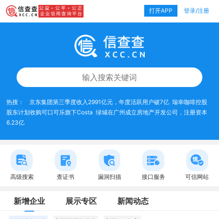
打开APP
登录/注册
热搜：
京东集团第三季度收入2991亿元，年度活跃用户破7亿
瑞幸咖啡控股
股东计划收购可口可乐旗下Costa
绿城在广州成立房地产开发公司，注册资本
6.23亿
高级搜索
查证书
漏洞扫描
接口服务
可信网站
新增企业
展示专区
新闻动态