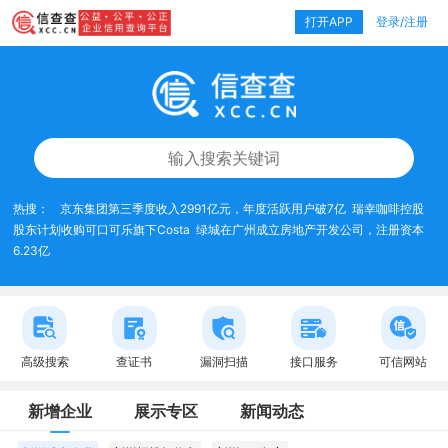
打开APP
登录/注册
热搜：
京东集团第三季度收入2991亿元，年度活跃用户破7亿
瑞幸咖啡控股
股东计划收购可口可乐旗下Costa
绿城在广州成立房地产开发公司，注册资本
6.23亿
高级搜索
查证书
漏洞扫描
接口服务
可信网站
新增企业
展示专区
新闻动态