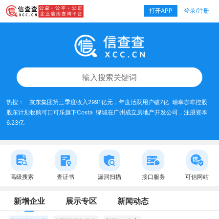
打开APP
登录/注册
热搜：
京东集团第三季度收入2991亿元，年度活跃用户破7亿
瑞幸咖啡控股
股东计划收购可口可乐旗下Costa
绿城在广州成立房地产开发公司，注册资本
6.23亿
高级搜索
查证书
漏洞扫描
接口服务
可信网站
新增企业
展示专区
新闻动态