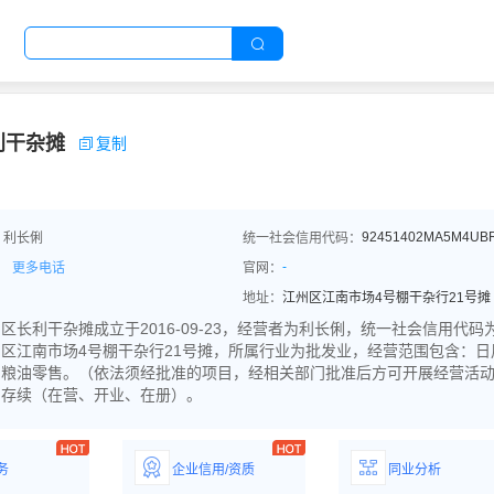
利干杂摊
复制
92451402MA5M4UB
：利长俐
统一社会信用代码：
-
更多电话
官网：
地址：
江州区江南市场4号棚干杂行21号摊
长利干杂摊成立于2016-09-23，经营者为利长俐，统一社会信用代码为924
区江南市场4号棚干杂行21号摊，所属行业为批发业，经营范围包含：
、粮油零售。（依法须经批准的项目，经相关部门批准后方可开展经营活
为存续（在营、开业、在册）。
务
企业信用/资质
同业分析
解企业优势产
详情了解企业评价/荣
深度分析同业数