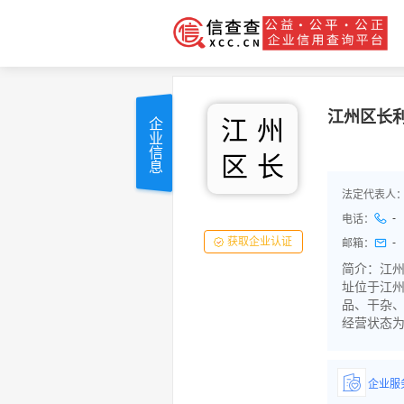
江州区长
江
州
企业信息
区
长
法定代表人
-
电话：
获取企业认证
-
邮箱：
简介：江州区
址位于江州
品、干杂
经营状态
企业服
详情了