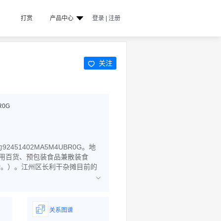
打赏
产品中心
登录 | 注册
关注
R0G
51402MA5M4UBR0G。地
日用百货、预包装食品兼散装食
动。）。江州区长利干杂摊目前的
关系图谱
据
一图了解企业商务关系