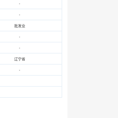
-
-
批发业
-
-
辽宁省
-