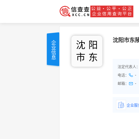
沈阳市东
沈
阳
企业信息
市
东
法定代表人
-
电话：
-
邮箱：
企业服
详情了
品/服务