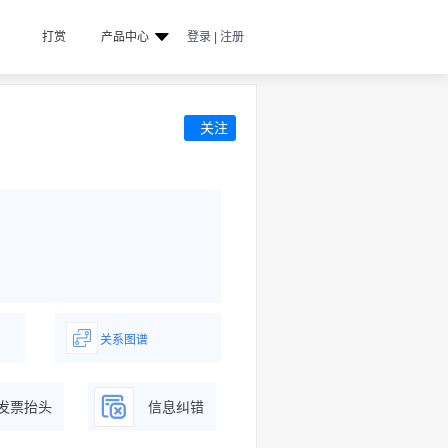
打赏
产品中心
登录 | 注册
关注
关系图谱
据
一图了解企业商务关系
发票抬头
信息纠错