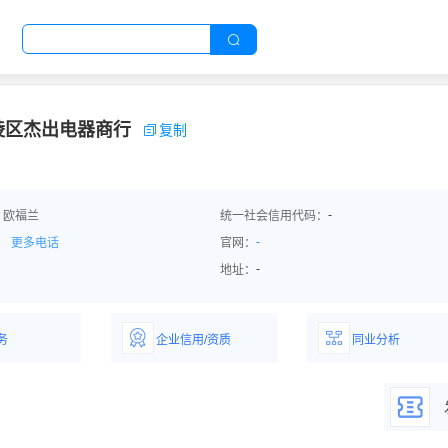
陵区杰出电器商行
复制
-
：欧福兰
统一社会信用代码：
-
更多电话
官网：
-
地址：
务
企业信用/资质
同业分析
解企业优势产
详情了解企业评价/荣
深度分析同业数
誉资质