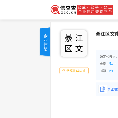
綦江区文
綦
江
企业信息
区
文
法定代表人
-
电话：
获取企业认证
-
邮箱：
企业服
详情了
品/服务