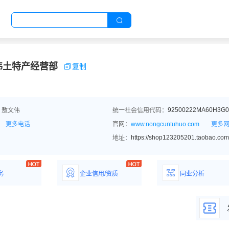
伟土特产经营部
复制
92500222MA60H3G0
：敖文伟
统一社会信用代码：
更多电话
官网：
www.nongcuntuhuo.com
更多
https://shop123205201.taobao.com
地址：
务
企业信用/资质
同业分析
解企业优势产
详情了解企业评价/荣
深度分析同业数
誉资质