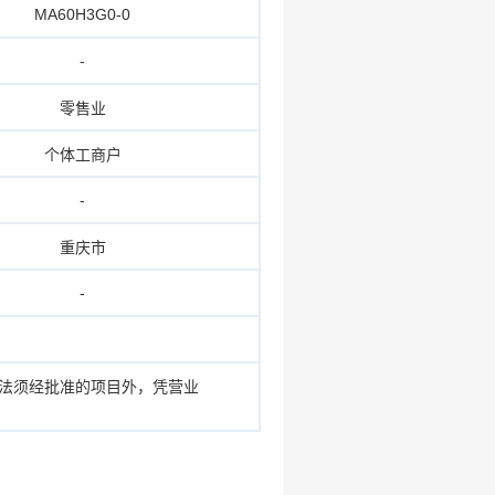
MA60H3G0-0
-
零售业
个体工商户
-
重庆市
-
依法须经批准的项目外，凭营业