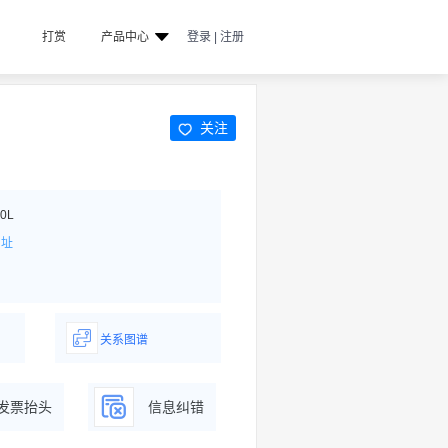
打赏
产品中心
登录 | 注册
关注
0L
网址
关系图谱
据
一图了解企业商务关系
发票抬头
信息纠错