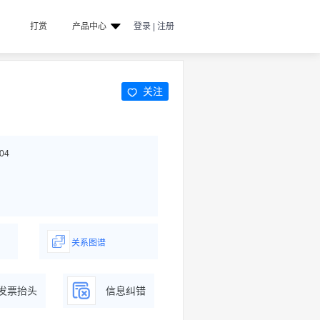
打赏
产品中心
登录 | 注册
关注
04
关系图谱
据
一图了解企业商务关系
发票抬头
信息纠错