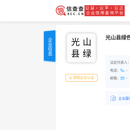
光山县绿
光
山
企业信息
县
绿
法定代表人
-
电话：
获取企业认证
-
邮箱：
企业服
详情了
品/服务