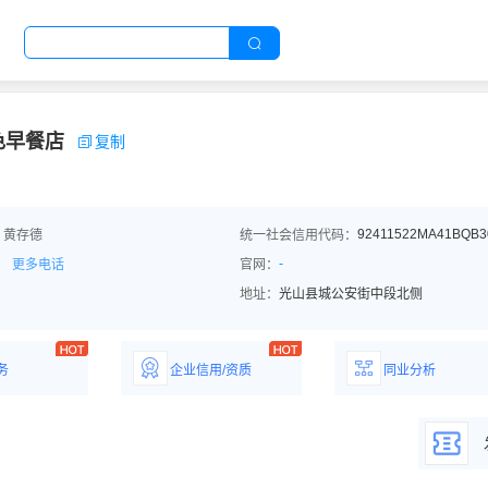
色早餐店
复制
92411522MA41BQB3
：黄存德
统一社会信用代码：
-
更多电话
官网：
地址：
光山县城公安街中段北侧
务
企业信用/资质
同业分析
解企业优势产
详情了解企业评价/荣
深度分析同业数
誉资质