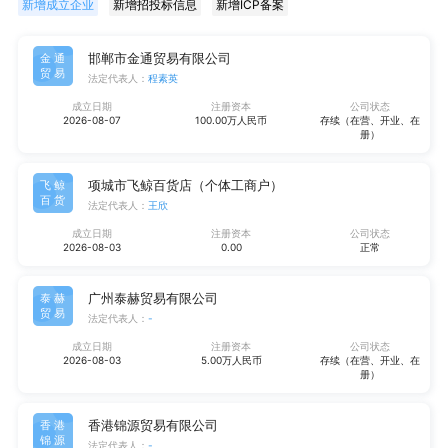
新增成立企业
新增招投标信息
新增ICP备案
邯郸市金通贸易有限公司
金通
贸易
法定代表人：
程素英
成立日期
注册资本
公司状态
2026-08-07
100.00万人民币
存续（在营、开业、在
册）
项城市飞鲸百货店（个体工商户）
飞鲸
百货
法定代表人：
王欣
成立日期
注册资本
公司状态
2026-08-03
0.00
正常
广州泰赫贸易有限公司
泰赫
贸易
法定代表人：
-
成立日期
注册资本
公司状态
2026-08-03
5.00万人民币
存续（在营、开业、在
册）
香港锦源贸易有限公司
香港
锦源
法定代表人：
-