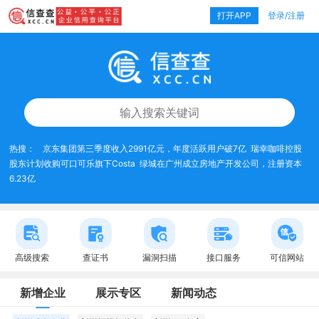
打开APP
登录/注册
热搜：
京东集团第三季度收入2991亿元，年度活跃用户破7亿
瑞幸咖啡控股
股东计划收购可口可乐旗下Costa
绿城在广州成立房地产开发公司，注册资本
6.23亿
高级搜索
查证书
漏洞扫描
接口服务
可信网站
新增企业
展示专区
新闻动态