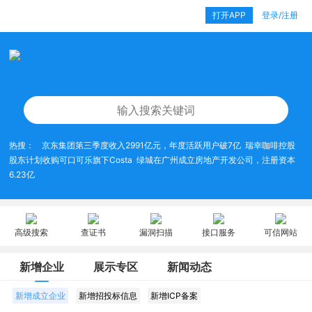
打开APP
登录/注册
热搜：
京东集团第三季度收入2991亿元，年度活跃用户破7亿
瑞幸咖啡控股
股东计划收购可口可乐旗下Costa
绿城在广州成立房地产开发公司，注册资本
6.23亿
高级搜索
查证书
漏洞扫描
接口服务
可信网站
新增企业
展示专区
新闻动态
新增成立企业
新增招投标信息
新增ICP备案