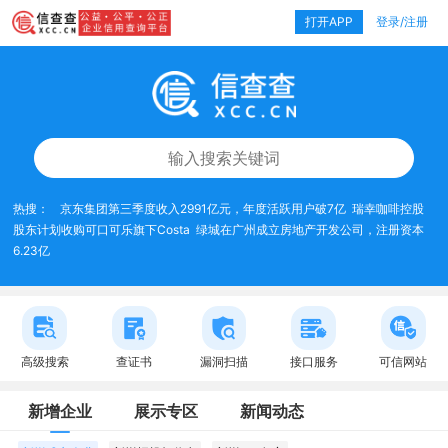
打开APP
登录/注册
热搜：
京东集团第三季度收入2991亿元，年度活跃用户破7亿
瑞幸咖啡控股
股东计划收购可口可乐旗下Costa
绿城在广州成立房地产开发公司，注册资本
6.23亿
高级搜索
查证书
漏洞扫描
接口服务
可信网站
新增企业
展示专区
新闻动态