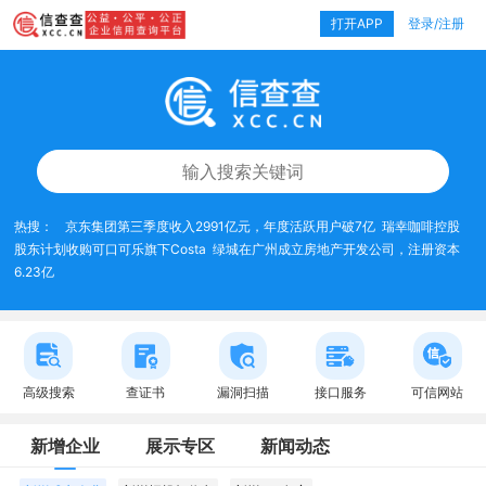
打开APP
登录/注册
热搜：
京东集团第三季度收入2991亿元，年度活跃用户破7亿
瑞幸咖啡控股
股东计划收购可口可乐旗下Costa
绿城在广州成立房地产开发公司，注册资本
6.23亿
高级搜索
查证书
漏洞扫描
接口服务
可信网站
新增企业
展示专区
新闻动态