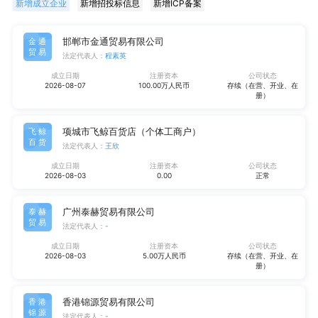
新增成立企业
新增招投标信息
新增ICP备案
邯郸市金通贸易有限公司
金通
贸易
法定代表人：
程素英
成立日期
注册资本
公司状态
2026-08-07
100.00万人民币
存续（在营、开业、在
册）
项城市飞鲸百货店（个体工商户）
飞鲸
百货
法定代表人：
王欣
成立日期
注册资本
公司状态
2026-08-03
0.00
正常
广州泰赫贸易有限公司
泰赫
贸易
法定代表人：
-
成立日期
注册资本
公司状态
2026-08-03
5.00万人民币
存续（在营、开业、在
册）
香港锦源贸易有限公司
香港
锦源
法定代表人：
-