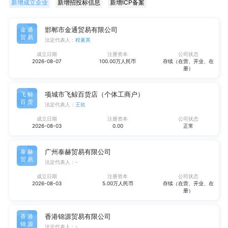
新增成立企业
新增招投标信息
新增ICP备案
邯郸市金通贸易有限公司
金通
贸易
法定代表人：
程素英
成立日期
注册资本
公司状态
2026-08-07
100.00万人民币
存续（在营、开业、在
册）
项城市飞鲸百货店（个体工商户）
飞鲸
百货
法定代表人：
王欣
成立日期
注册资本
公司状态
2026-08-03
0.00
正常
广州泰赫贸易有限公司
泰赫
贸易
法定代表人：
-
成立日期
注册资本
公司状态
2026-08-03
5.00万人民币
存续（在营、开业、在
册）
香港锦源贸易有限公司
香港
锦源
法定代表人：
-