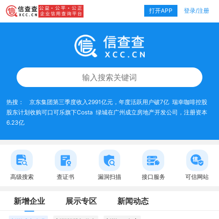
打开APP
登录/注册
热搜：
京东集团第三季度收入2991亿元，年度活跃用户破7亿
瑞幸咖啡控股
股东计划收购可口可乐旗下Costa
绿城在广州成立房地产开发公司，注册资本
6.23亿
高级搜索
查证书
漏洞扫描
接口服务
可信网站
新增企业
展示专区
新闻动态