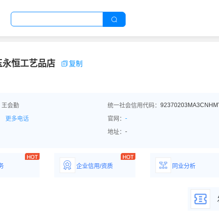
玉永恒工艺品店
复制
92370203MA3CNHM
：王会勤
统一社会信用代码：
-
更多电话
官网：
-
地址：
务
企业信用/资质
同业分析
解企业优势产
详情了解企业评价/荣
深度分析同业数
誉资质