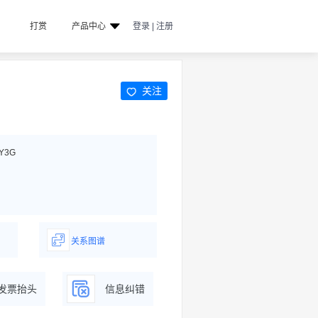
打赏
产品中心
登录 | 注册
关注
Y3G
关系图谱
据
一图了解企业商务关系
发票抬头
信息纠错