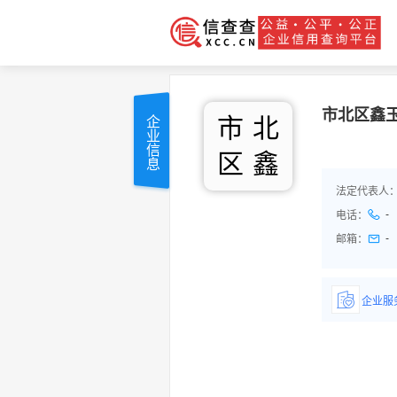
市北区鑫
市
北
企业信息
区
鑫
法定代表人
-
电话：
-
邮箱：
企业服
详情了
品/服务