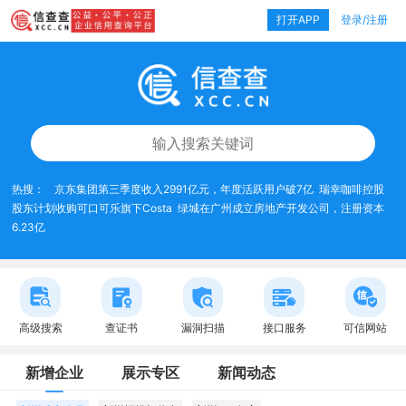
打开APP
登录/注册
热搜：
京东集团第三季度收入2991亿元，年度活跃用户破7亿
瑞幸咖啡控股
股东计划收购可口可乐旗下Costa
绿城在广州成立房地产开发公司，注册资本
6.23亿
高级搜索
查证书
漏洞扫描
接口服务
可信网站
新增企业
展示专区
新闻动态