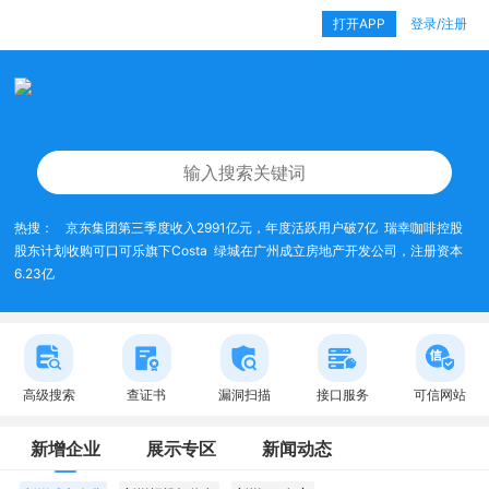
打开APP
登录/注册
热搜：
京东集团第三季度收入2991亿元，年度活跃用户破7亿
瑞幸咖啡控股
股东计划收购可口可乐旗下Costa
绿城在广州成立房地产开发公司，注册资本
6.23亿
高级搜索
查证书
漏洞扫描
接口服务
可信网站
新增企业
展示专区
新闻动态