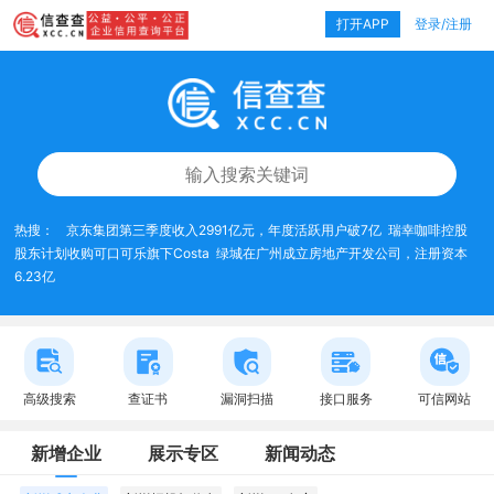
打开APP
登录/注册
热搜：
京东集团第三季度收入2991亿元，年度活跃用户破7亿
瑞幸咖啡控股
股东计划收购可口可乐旗下Costa
绿城在广州成立房地产开发公司，注册资本
6.23亿
高级搜索
查证书
漏洞扫描
接口服务
可信网站
新增企业
展示专区
新闻动态