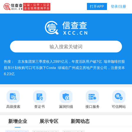
打开APP
登录/注册
热搜：
京东集团第三季度收入2991亿元，年度活跃用户破7亿
瑞幸咖啡控股
股东计划收购可口可乐旗下Costa
绿城在广州成立房地产开发公司，注册资本
6.23亿
高级搜索
查证书
漏洞扫描
接口服务
可信网站
新增企业
展示专区
新闻动态