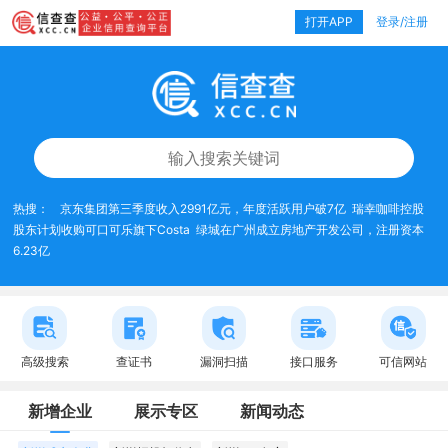
打开APP
登录/注册
热搜：
京东集团第三季度收入2991亿元，年度活跃用户破7亿
瑞幸咖啡控股
股东计划收购可口可乐旗下Costa
绿城在广州成立房地产开发公司，注册资本
6.23亿
高级搜索
查证书
漏洞扫描
接口服务
可信网站
新增企业
展示专区
新闻动态